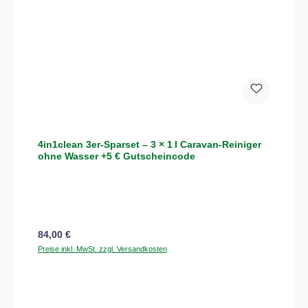
4in1clean 3er-Sparset – 3 × 1 l Caravan-Reiniger
ohne Wasser +5 € Gutscheincode
Regulärer Preis:
84,00 €
Preise inkl. MwSt. zzgl. Versandkosten