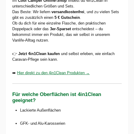
Im
Cool Camper Online-Shop
findest du 4in1Clean in
unterschiedlichen Größen und Sets.
Das Beste: Wir liefern
versandkostenfrei
, und zu vielen Sets
gibt es zusätzlich einen
5 € Gutschein
.
Ob du dich für eine einzelne Flasche, den praktischen
Doppelpack oder das
3er-Sparset
entscheidest – du
bekommst immer ein Produkt, das wir selbst in unserem
Vanlife-Alltag nutzen.
👉
Jetzt 4in1Clean kaufen
und selbst erleben, wie einfach
Caravan-Pflege sein kann.
➡️
Hier direkt zu den 4in1Clean Produkten →
Für welche Oberflächen ist 4in1Clean
geeignet?
Lackierte Außenflächen
GFK- und Alu-Karosserien