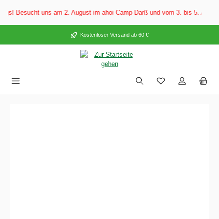
alt springen
sucht uns am 2. August im ahoi Camp Darß und vom 3. bis 5. August auf dem
Kostenloser Versand ab 60 €