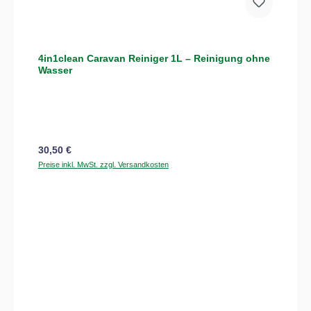
4in1clean Caravan Reiniger 1L – Reinigung ohne
Wasser
Regulärer Preis:
30,50 €
Preise inkl. MwSt. zzgl. Versandkosten