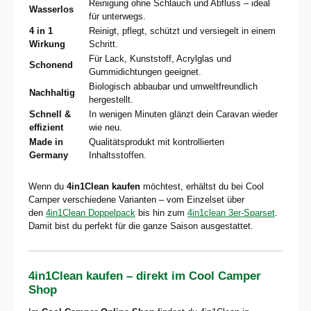
Reinigung ohne Schlauch und Abfluss – ideal
Wasserlos
für unterwegs.
4 in 1
Reinigt, pflegt, schützt und versiegelt in einem
Wirkung
Schritt.
Für Lack, Kunststoff, Acrylglas und
Schonend
Gummidichtungen geeignet.
Biologisch abbaubar und umweltfreundlich
Nachhaltig
hergestellt.
Schnell &
In wenigen Minuten glänzt dein Caravan wieder
effizient
wie neu.
Made in
Qualitätsprodukt mit kontrollierten
Germany
Inhaltsstoffen.
Wenn du
4in1Clean kaufen
möchtest, erhältst du bei Cool
Camper verschiedene Varianten – vom Einzelset über
den
4in1Clean Doppelpack
bis hin zum
4in1clean 3er-Sparset
.
Damit bist du perfekt für die ganze Saison ausgestattet.
4in1Clean kaufen – direkt im Cool Camper
Shop