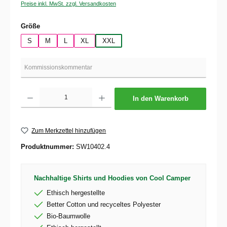
Preise inkl. MwSt. zzgl. Versandkosten
auswählen
Größe
S
M
L
XL
XXL
Produkt Anzahl: Gib den gewünschten Wert ein oder benutze die Schaltflächen um die 
In den Warenkorb
Zum Merkzettel hinzufügen
Produktnummer:
SW10402.4
Nachhaltige Shirts und Hoodies von Cool Camper
Ethisch hergestellte
Better Cotton und recyceltes Polyester
Bio-Baumwolle