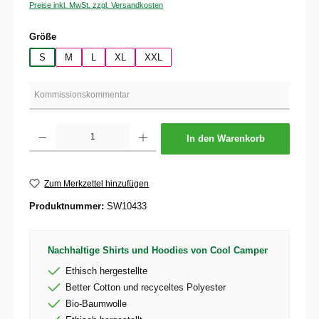
Preise inkl. MwSt. zzgl. Versandkosten
auswählen
Größe
S
M
L
XL
XXL
Produkt Anzahl: Gib den gewünschten Wert ein oder benutze die Schaltflächen um die 
In den Warenkorb
Zum Merkzettel hinzufügen
Produktnummer:
SW10433
Nachhaltige Shirts und Hoodies von Cool Camper
Ethisch hergestellte
Better Cotton und recyceltes Polyester
Bio-Baumwolle