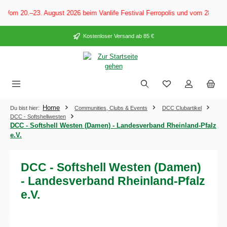
alt springen
 Vom 20.–23. August 2026 beim Vanlife Festival Ferropolis und vom 28. Aug
Kostenloser Versand ab 85 €
Home
Du bist hier:
Communities, Clubs & Events
DCC Clubartikel
DCC - Softshellwesten
DCC - Softshell Westen (Damen) - Landesverband Rheinland-Pfalz
e.V.
DCC - Softshell Westen (Damen)
- Landesverband Rheinland-Pfalz
e.V.