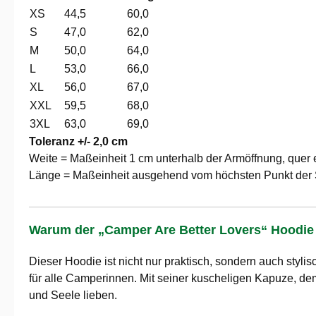
XS
44,5
60,0
S
47,0
62,0
M
50,0
64,0
L
53,0
66,0
XL
56,0
67,0
XXL
59,5
68,0
3XL
63,0
69,0
Toleranz +/- 2,0 cm
Weite = Maßeinheit 1 cm unterhalb der Armöffnung, quer 
Länge = Maßeinheit ausgehend vom höchsten Punkt der S
Warum der „Camper Are Better Lovers“ Hoodie 
Dieser Hoodie ist nicht nur praktisch, sondern auch sty
für alle Camperinnen. Mit seiner kuscheligen Kapuze, dem
und Seele lieben.