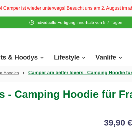
unterwegs! Besucht uns am 2. August im ahoi Camp Darß und vom
Individuelle Fertigung innerhalb von 5-7-Tagen
rts & Hoodys
Lifestyle
Vanlife
Camper are better lovers - Camping Hoodie fü
g Hoodies
rs - Camping Hoodie für F
39,90 