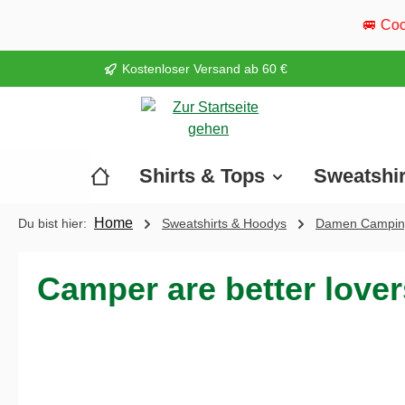
springen
Zur Hauptnavigation springen
🚐 Cool Camper ist wieder 
Kostenloser Versand ab 60 €
Shirts & Tops
Sweatshi
Home
Du bist hier:
Sweatshirts & Hoodys
Damen Campin
Camper are better love
Bildergalerie überspringen