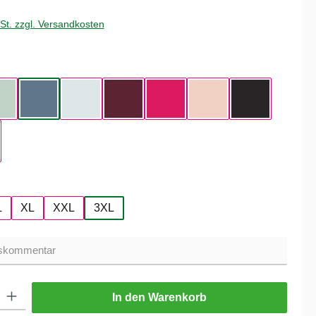
wSt. zzgl. Versandkosten
hlen
Aqua Green
Nordic Blue
Pure Sky
Dark Cherry
Magenta Pink
Soft Rose
Black Pure
hlen
L
XL
XXL
3XL
ib den gewünschten Wert ein oder benutze die Schaltflächen um die Anzahl zu er
In den Warenkorb