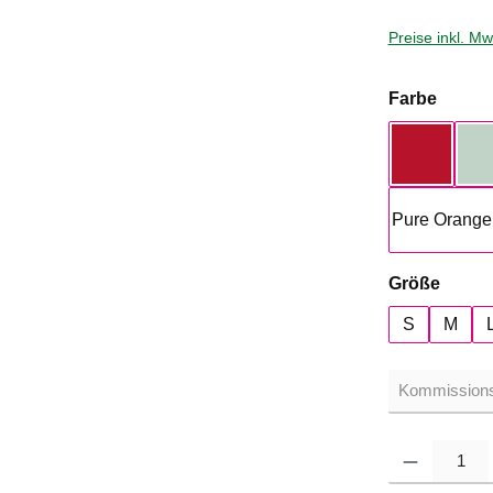
Preise inkl. M
auswä
Farbe
Rot
Pure Orange
auswä
Größe
S
M
Produkt Anzahl: G