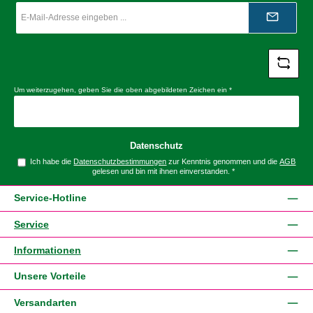
E-
Mail-
Adresse
*
Um weiterzugehen, geben Sie die oben abgebildeten Zeichen ein
*
Datenschutz
Ich habe die
Datenschutzbestimmungen
zur Kenntnis genommen und die
AGB
gelesen und bin mit ihnen einverstanden.
*
Service-Hotline
Service
Informationen
Unsere Vorteile
Versandarten