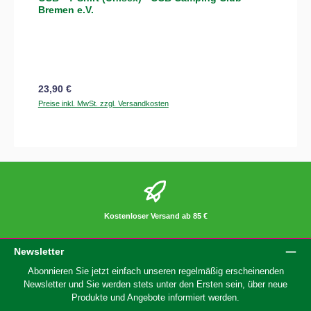
Bremen e.V.
Regulärer Preis:
23,90 €
Preise inkl. MwSt. zzgl. Versandkosten
Kostenloser Versand ab 85 €
Newsletter
Abonnieren Sie jetzt einfach unseren regelmäßig erscheinenden
Newsletter und Sie werden stets unter den Ersten sein, über neue
Produkte und Angebote informiert werden.