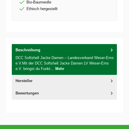
Bio-Baumwolle
Ethisch hergestellt
Beschreibung
DCC Softshell Jacke Damen – Landesverband Weser-Ems
e.V.Mit der DCC Softshell Jacke Damen LV Weser-Ems
e.V. bringst du Funkt…
Mehr
Hersteller
Bewertungen