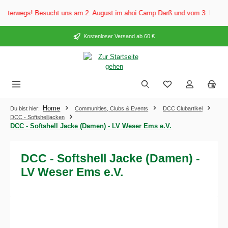
alt springen
erwegs! Besucht uns am 2. August im ahoi Camp Darß und vom 3. bis 5. Augu
Kostenloser Versand ab 60 €
Home
Du bist hier:
Communities, Clubs & Events
DCC Clubartikel
DCC - Softshelljacken
DCC - Softshell Jacke (Damen) - LV Weser Ems e.V.
DCC - Softshell Jacke (Damen) -
LV Weser Ems e.V.
Bildergalerie überspringen