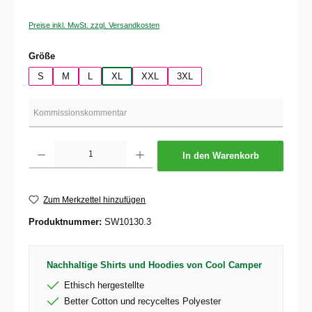
Preise inkl. MwSt. zzgl. Versandkosten
auswählen
Größe
S
M
L
XL
XXL
3XL
Produkt Anzahl: Gib den gewünschten Wert ein oder benutze die Schaltflächen um die 
In den Warenkorb
Zum Merkzettel hinzufügen
Produktnummer:
SW10130.3
Nachhaltige Shirts und Hoodies von Cool Camper
Ethisch hergestellte
Better Cotton und recyceltes Polyester