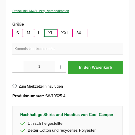
Preise inkl. MwSt. zzgl. Versandkosten
auswählen
Größe
S
M
L
XL
XXL
3XL
Produkt Anzahl: Gib den gewünschten Wert ein oder benutze die Schaltflächen um die 
In den Warenkorb
Zum Merkzettel hinzufügen
Produktnummer:
SW10525.4
Nachhaltige Shirts und Hoodies von Cool Camper
Ethisch hergestellte
Better Cotton und recyceltes Polyester