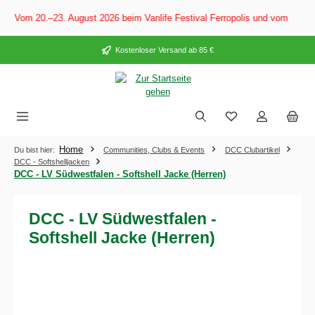
alt springen
: Vom 20.–23. August 2026 beim Vanlife Festival Ferropolis und vom 28. A
Kostenloser Versand ab 85 €
Home
Du bist hier:
Communities, Clubs & Events
DCC Clubartikel
DCC - Softshelljacken
DCC - LV Südwestfalen - Softshell Jacke (Herren)
DCC - LV Südwestfalen -
Softshell Jacke (Herren)
Bildergalerie überspringen