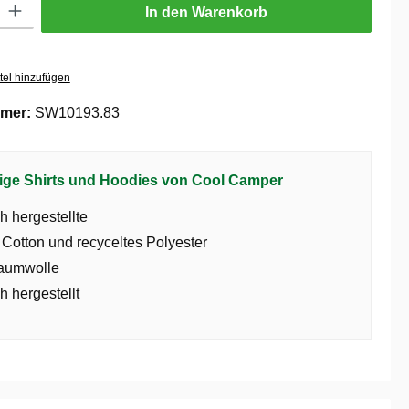
ib den gewünschten Wert ein oder benutze die Schaltflächen um die Anzahl zu er
In den Warenkorb
tel hinzufügen
mer:
SW10193.83
ige Shirts und Hoodies von Cool Camper
h hergestellte
 Cotton und recyceltes Polyester
aumwolle
h hergestellt