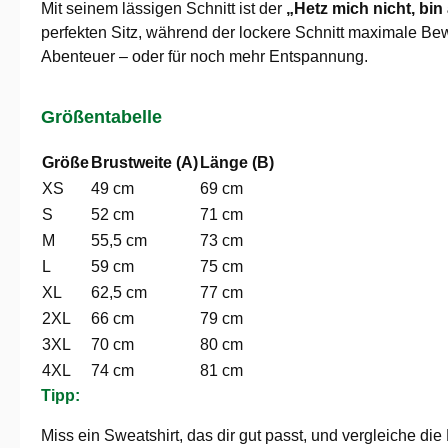
Mit seinem lässigen Schnitt ist der
„Hetz mich nicht, bi
perfekten Sitz, während der lockere Schnitt maximale Bew
Abenteuer – oder für noch mehr Entspannung.
Größentabelle
Größe
Brustweite (A)
Länge (B)
XS
49 cm
69 cm
S
52 cm
71 cm
M
55,5 cm
73 cm
L
59 cm
75 cm
XL
62,5 cm
77 cm
2XL
66 cm
79 cm
3XL
70 cm
80 cm
4XL
74 cm
81 cm
Tipp:
Miss ein Sweatshirt, das dir gut passt, und vergleiche d