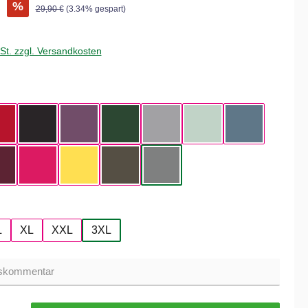
€
%
29,90 €
(3.34% gespart)
wSt. zzgl. Versandkosten
hlen
ue
Red
Black
Radiant Purple
Bottle Green
Heather Grey
Aqua Green
Nordic Blue
Dark Cherry
Magenta Pink
Yellow Fizz
Kaki
Heather Mid Gray
hlen
L
XL
XXL
3XL