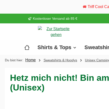
springen
Zur Hauptnavigation springen
🚐 Triff Cool Camper live: Vom 20.
Kostenloser Versand ab 85 €
Shirts & Tops
Sweatshi
Home
Du bist hier:
Sweatshirts & Hoodys
Unisex Camping
Hetz mich nicht! Bin a
(Unisex)
Bildergalerie überspringen