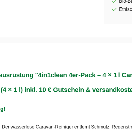
Bio-B
Ethisc
rüstung "4in1clean 4er-Pack – 4 × 1 l Car
4 × 1 l) inkl. 10 € Gutschein & versandkoste
ig!
r. Der wasserlose Caravan-Reiniger entfernt Schmutz, Regenst