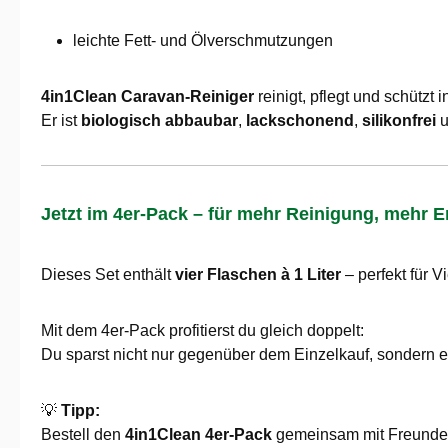
leichte Fett- und Ölverschmutzungen
4in1Clean Caravan-Reiniger
reinigt, pflegt und schützt
Er ist
biologisch abbaubar
,
lackschonend
,
silikonfrei
u
Jetzt im 4er-Pack – für mehr Reinigung, mehr E
Dieses Set enthält
vier Flaschen à 1 Liter
– perfekt für V
Mit dem 4er-Pack profitierst du gleich doppelt:
Du sparst nicht nur gegenüber dem Einzelkauf, sondern er
💡
Tipp:
Bestell den
4in1Clean 4er-Pack
gemeinsam mit Freunden,