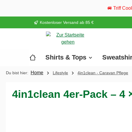
springen
Zur Hauptnavigation springen
🚐 Triff Cool Camper live: Vom 
Kostenloser Versand ab 85 €
Shirts & Tops
Sweatshi
Home
Du bist hier:
Lifestyle
4in1clean - Caravan Pflege
4in1clean 4er-Pack – 4 
Bildergalerie überspringen