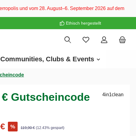
 28. August–6. September 2026 auf dem CARAVAN SALON Düsseld
Ethisch hergestellt
Communities, Clubs & Events
tscheincode
0 € Gutscheincode
4in1clean
 €
%
119,90 €
(12.43% gespart)