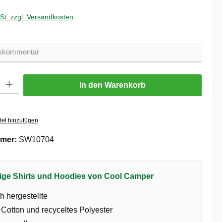
wSt. zzgl. Versandkosten
ib den gewünschten Wert ein oder benutze die Schaltflächen um die Anzahl zu er
In den Warenkorb
tel hinzufügen
mer:
SW10704
ige Shirts und Hoodies von Cool Camper
h hergestellte
 Cotton und recyceltes Polyester