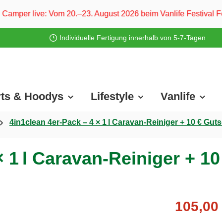
20.–23. August 2026 beim Vanlife Festival Ferropolis und vom
Individuelle Fertigung innerhalb von 5-7-Tagen
rts & Hoodys
Lifestyle
Vanlife
4in1clean 4er-Pack – 4 × 1 l Caravan-Reiniger + 10 € Gu
× 1 l Caravan-Reiniger + 1
105,00