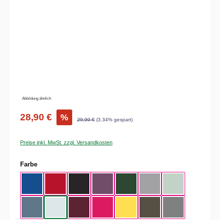
Abbildung ähnlich
28,90 €
%
29,90 €
(3.34% gespart)
Preise inkl. MwSt. zzgl. Versandkosten
auswählen
Farbe
Royal Blue
Red
Black
Radiant Purple
Bottle Green
Heather Grey
Aqua Green
Nordic Blue
Pure Sky
Dark Cherry
Magenta Pink
Yellow Fizz
Kaki
Heather Mid Gra