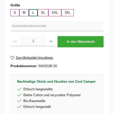
auswählen
Größe
S
M
L
XL
XXL
3XL
Produkt Anzahl: Gib den gewünschten Wert ein oder benutze die Schaltflächen um die 
In den Warenkorb
Zum Merkzettel hinzufügen
Produktnummer:
SW10185.50
Nachhaltige Shirts und Hoodies von Cool Camper
Ethisch hergestellte
Better Cotton und recyceltes Polyester
Bio-Baumwolle
Ethisch hergestellt