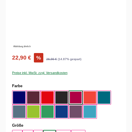
Abbildung ähnlich
22,90 €
%
26,90 €
(14.87% gespart)
Preise inkl. MwSt. zzgl. Versandkosten
auswählen
Farbe
Navy
Burgundy
Fire Red
Black
Sorbet
Sunset Orange
Diva Blue
Stone Blue
Orchid Green
Kelly Green
Cobalt Blue
Radial Purple
Swimming Pool
auswählen
Größe