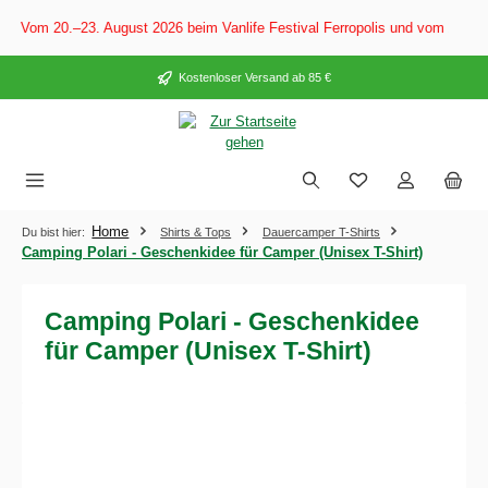
alt springen
: Vom 20.–23. August 2026 beim Vanlife Festival Ferropolis und vom 28. A
Kostenloser Versand ab 85 €
Home
Du bist hier:
Shirts & Tops
Dauercamper T-Shirts
Camping Polari - Geschenkidee für Camper (Unisex T-Shirt)
Camping Polari - Geschenkidee
für Camper (Unisex T-Shirt)
Bildergalerie überspringen