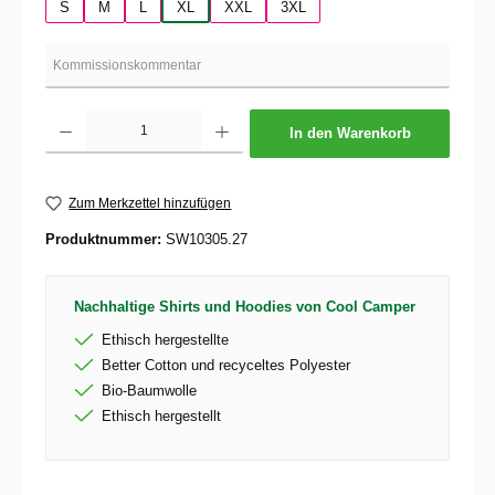
S
M
L
XL
XXL
3XL
Produkt Anzahl: Gib den gewünschten Wert ein oder benutze die Schaltflächen um die 
In den Warenkorb
Zum Merkzettel hinzufügen
Produktnummer:
SW10305.27
Nachhaltige Shirts und Hoodies von Cool Camper
Ethisch hergestellte
Better Cotton und recyceltes Polyester
Bio-Baumwolle
Ethisch hergestellt